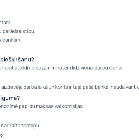
.
entam.
u parādsaistību.
as bankām.
 piešķiršanu?
aņemt atbildi no dažām minūtēm līdz vienai darba dienai.
izdevēja darba laikā un konts ir tajā pašā bankā, nauda var tikt
 līgumā?
nenozīmē papildu maksas vai komisijas.
 norādīto termiņu.
s?