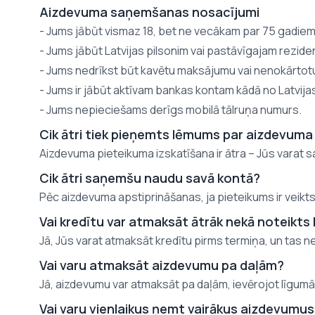
Aizdevuma saņemšanas nosacījumi
- Jums jābūt vismaz 18, bet ne vecākam par 75 gadiem
- Jums jābūt Latvijas pilsonim vai pastāvīgajam rezid
- Jums nedrīkst būt kavētu maksājumu vai nenokārtot
- Jums ir jābūt aktīvam bankas kontam kādā no Latvij
- Jums nepieciešams derīgs mobilā tālruņa numurs.
Cik ātri tiek pieņemts lēmums par aizdevuma
Aizdevuma pieteikuma izskatīšana ir ātra – Jūs varat s
Cik ātri saņemšu naudu savā kontā?
Pēc aizdevuma apstiprināšanas, ja pieteikums ir veikts a
Vai kredītu var atmaksāt ātrāk nekā noteikts
Jā, Jūs varat atmaksāt kredītu pirms termiņa, un tas 
Vai varu atmaksāt aizdevumu pa daļām?
Jā, aizdevumu var atmaksāt pa daļām, ievērojot līgumā
Vai varu vienlaikus ņemt vairākus aizdevumu