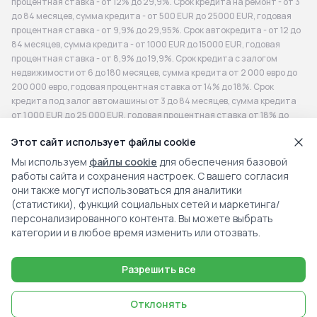
процентная ставка - от 12% до 29,9%. Срок кредита на ремонт - от 3
до 84 месяцев, сумма кредита - от 500 EUR до 25000 EUR, годовая
процентная ставка - от 9,9% до 29,95%. Срок автокредита - от 12 до
84 месяцев, сумма кредита - от 1000 EUR до 15000 EUR, годовая
процентная ставка - от 8,9% до 19,9%. Срок кредита с залогом
недвижимости от 6 до 180 месяцев, сумма кредита от 2 000 евро до
200 000 евро, годовая процентная ставка от 14% до 18%. Срок
кредита под залог автомашины от 3 до 84 месяцев, сумма кредита
от 1 000 EUR до 25 000 EUR, годовая процентная ставка от 18% до
33%. Срок кредита для бизнеса - от 12 до 36 месяцев, сумма кредита
Этот сайт использует файлы cookie
- от 300 EUR до 200 000 EUR, годовая процентная ставка - от 14% до
19%. Репрезентативный пример: сумма 4 200 EUR, срок 72 месяца,
Мы используем
файлы cookie
для обеспечения базовой
комиссия за оформление договора 336 EUR, годовая процентная
работы сайта и сохранения настроек. С вашего согласия
ставка (ГПС) 20,86%, общая сумма к возврату - 7440,96 EUR,
они также могут использоваться для аналитики
ежемесячный платеж - 98,68 EUR. Для субъектов хозяйственной
(статистики), функций социальных сетей и маркетинга/
деятельности. Расчеты носят информационный характер.
персонализированного контента. Вы можете выбрать
Индивидуальное предложение может быть подготовлено после
категории и в любое время изменить или отозвать.
получения и оценки кредитной заявки клиента. Дополнительные
связанные расходы (Additional Associated Fees): помимо процентов
Разрешить все
по займу могут применяться другие расходы, например, комиссия за
обработку, страхование или плата за досрочное погашение -
фактические расходы зависят от вида займа и его условий. Перед
Отклонять
заключением договора внимательно ознакомьтесь со всеми