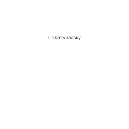
Кредит онлайн до
25 000 €
уже
сегодня!
Подать заявку