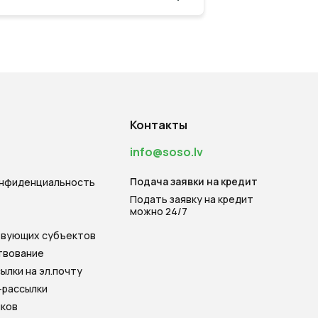
Контакты
info@soso.lv
Подача заявки на кредит
онфиденциальность
Подать заявку на кредит
можно 24/7
твующих субъектов
твование
ылки на эл.почту
-рассылки
нков