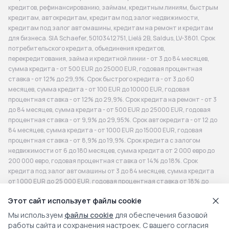
кредитов, рефинансированию, займам, кредитным линиям, быстрым
кредитам, автокредитам, кредитам под залог недвижимости,
кредитам под залог автомашины, кредитам на ремонт и кредитам
для бизнеса. SIA Schaefer, 50103412751, Lielā 2B, Saldus, LV-3801. Срок
потребительского кредита, объединения кредитов,
перекредитования, займа и кредитной линии - от 3 до 84 месяцев,
сумма кредита - от 500 EUR до 25000 EUR, годовая процентная
ставка - от 12% до 29,9%. Срок быстрого кредита - от 3 до 60
месяцев, сумма кредита - от 100 EUR до 10000 EUR, годовая
процентная ставка - от 12% до 29,9%. Срок кредита на ремонт - от 3
до 84 месяцев, сумма кредита - от 500 EUR до 25000 EUR, годовая
процентная ставка - от 9,9% до 29,95%. Срок автокредита - от 12 до
84 месяцев, сумма кредита - от 1000 EUR до 15000 EUR, годовая
процентная ставка - от 8,9% до 19,9%. Срок кредита с залогом
недвижимости от 6 до 180 месяцев, сумма кредита от 2 000 евро до
200 000 евро, годовая процентная ставка от 14% до 18%. Срок
кредита под залог автомашины от 3 до 84 месяцев, сумма кредита
от 1 000 EUR до 25 000 EUR, годовая процентная ставка от 18% до
33%. Срок кредита для бизнеса - от 12 до 36 месяцев, сумма кредита
Этот сайт использует файлы cookie
- от 300 EUR до 200 000 EUR, годовая процентная ставка - от 14% до
19%. Репрезентативный пример: сумма 4 200 EUR, срок 72 месяца,
Мы используем
файлы cookie
для обеспечения базовой
комиссия за оформление договора 336 EUR, годовая процентная
работы сайта и сохранения настроек. С вашего согласия