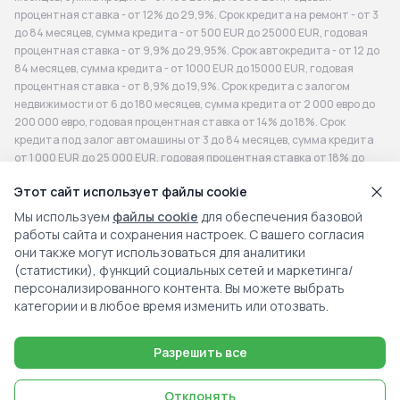
процентная ставка - от 12% до 29,9%. Срок кредита на ремонт - от 3
до 84 месяцев, сумма кредита - от 500 EUR до 25000 EUR, годовая
процентная ставка - от 9,9% до 29,95%. Срок автокредита - от 12 до
84 месяцев, сумма кредита - от 1000 EUR до 15000 EUR, годовая
процентная ставка - от 8,9% до 19,9%. Срок кредита с залогом
недвижимости от 6 до 180 месяцев, сумма кредита от 2 000 евро до
200 000 евро, годовая процентная ставка от 14% до 18%. Срок
кредита под залог автомашины от 3 до 84 месяцев, сумма кредита
от 1 000 EUR до 25 000 EUR, годовая процентная ставка от 18% до
33%. Срок кредита для бизнеса - от 12 до 36 месяцев, сумма кредита
Этот сайт использует файлы cookie
- от 300 EUR до 200 000 EUR, годовая процентная ставка - от 14% до
19%. Репрезентативный пример: сумма 4 200 EUR, срок 72 месяца,
Мы используем
файлы cookie
для обеспечения базовой
комиссия за оформление договора 336 EUR, годовая процентная
работы сайта и сохранения настроек. С вашего согласия
ставка (ГПС) 20,86%, общая сумма к возврату - 7440,96 EUR,
они также могут использоваться для аналитики
ежемесячный платеж - 98,68 EUR. Для субъектов хозяйственной
(статистики), функций социальных сетей и маркетинга/
деятельности. Расчеты носят информационный характер.
персонализированного контента. Вы можете выбрать
Индивидуальное предложение может быть подготовлено после
категории и в любое время изменить или отозвать.
получения и оценки кредитной заявки клиента. Дополнительные
связанные расходы (Additional Associated Fees): помимо процентов
Разрешить все
по займу могут применяться другие расходы, например, комиссия за
обработку, страхование или плата за досрочное погашение -
фактические расходы зависят от вида займа и его условий. Перед
Отклонять