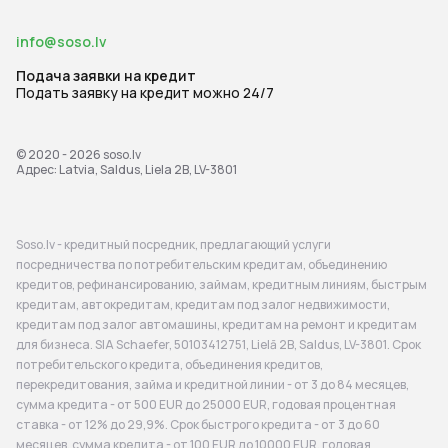
info@soso.lv
Подача заявки на кредит
Подать заявку на кредит можно 24/7
© 2020 - 2026
soso.lv
Адрес: Latvia, Saldus, Liela 2B, LV-3801
Soso.lv - кредитный посредник, предлагающий услуги
посредничества по потребительским кредитам, объединению
кредитов, рефинансированию, займам, кредитным линиям, быстрым
кредитам, автокредитам, кредитам под залог недвижимости,
кредитам под залог автомашины, кредитам на ремонт и кредитам
для бизнеса. SIA Schaefer, 50103412751, Lielā 2B, Saldus, LV-3801. Срок
потребительского кредита, объединения кредитов,
перекредитования, займа и кредитной линии - от 3 до 84 месяцев,
сумма кредита - от 500 EUR до 25000 EUR, годовая процентная
ставка - от 12% до 29,9%. Срок быстрого кредита - от 3 до 60
месяцев, сумма кредита - от 100 EUR до 10000 EUR, годовая