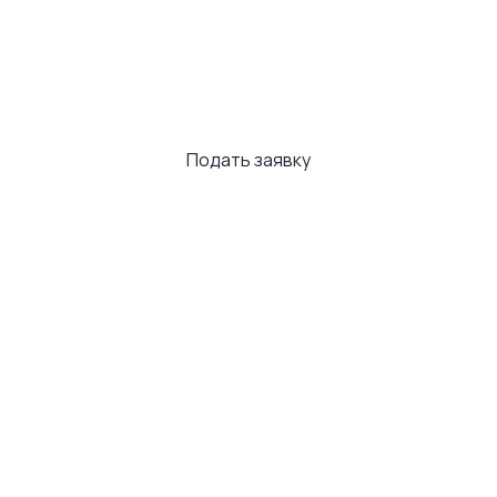
Кредит онлайн до
25 000 €
уже
сегодня!
Подать заявку