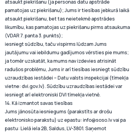
atsaukt piekrišanu (ja personas datu apstrāde
pamatojas uz piekrišanu); Jums ir tiesības jebkurā laikā
atsaukt piekrišanu, bet tas neietekmē apstrādes
likumību, kas pamatojas uz piekrišanu pirms atsaukuma
(VDAR 7. panta 3. punkts);
iesniegt sūdzību, taču vispirms lūdzam Jums
jautājumu vai iebildumu gadījumos vērsties pie mums;
ja tomēr uzskatāt, ka mums nav izdevies atrisināt
radušos problēmu, Jums ir arī tiesības iesniegt sūdzību
uzraudzības iestādei – Datu valsts inspekcijai (tīmekļa
vietne: dvi.gov.lv). Sūdzību uzraudzības iestādei var
iesniegt arī elektroniski DVI tīmekļa vietnē.
14. Kā izmantot savas tiesības
Jums jānosūta iesniegums (parakstīts ar drošu
elektronisko parakstu) uz epastu: info@soso.lv vai pa
pastu: Lielā iela 2B, Saldus, LV-3801. Saņemot