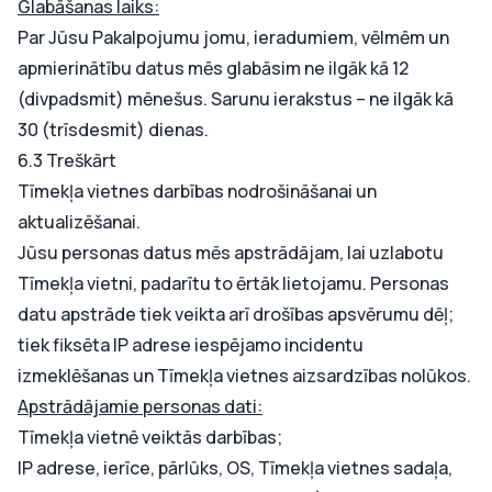
Glabāšanas laiks:
Par Jūsu Pakalpojumu jomu, ieradumiem, vēlmēm un
apmierinātību datus mēs glabāsim ne ilgāk kā 12
(divpadsmit) mēnešus. Sarunu ierakstus – ne ilgāk kā
30 (trīsdesmit) dienas.
6.3 Treškārt
Tīmekļa vietnes darbības nodrošināšanai un
aktualizēšanai.
Jūsu personas datus mēs apstrādājam, lai uzlabotu
Tīmekļa vietni, padarītu to ērtāk lietojamu. Personas
datu apstrāde tiek veikta arī drošības apsvērumu dēļ;
tiek fiksēta IP adrese iespējamo incidentu
izmeklēšanas un Tīmekļa vietnes aizsardzības nolūkos.
Apstrādājamie personas dati:
Tīmekļa vietnē veiktās darbības;
IP adrese, ierīce, pārlūks, OS, Tīmekļa vietnes sadaļa,