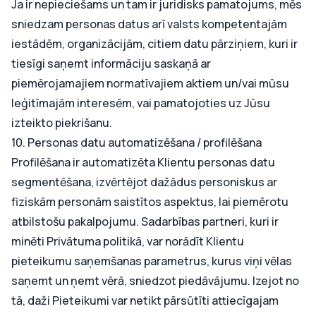
Ja ir nepieciešams un tam ir juridisks pamatojums, mēs
sniedzam personas datus arī valsts kompetentajām
iestādēm, organizācijām, citiem datu pārziņiem, kuri ir
tiesīgi saņemt informāciju saskaņā ar
piemērojamajiem normatīvajiem aktiem un/vai mūsu
leģitīmajām interesēm, vai pamatojoties uz Jūsu
izteikto piekrišanu.
10. Personas datu automatizēšana / profilēšana
Profilēšana ir automatizēta Klientu personas datu
segmentēšana, izvērtējot dažādus personiskus ar
fiziskām personām saistītos aspektus, lai piemērotu
atbilstošu pakalpojumu. Sadarbības partneri, kuri ir
minēti Privātuma politikā, var norādīt Klientu
pieteikumu saņemšanas parametrus, kurus viņi vēlas
saņemt un ņemt vērā, sniedzot piedāvājumu. Izejot no
tā, daži Pieteikumi var netikt pārsūtīti attiecīgajam