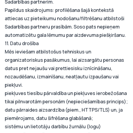
Sadarbības partnerim.
Papildus skaidrojums: profilēšana šajā kontekstā
attiecas uz pieteikumu nodošanu/filtrēšanu atbilstoši
Sadarbības partneru prasībām. Soso pats nepieņem
automatizētu gala lēmumu par aizdevuma piešķiršanu.
11. Datu drošība
Mēs ieviešam atbilstošus tehniskus un
organizatoriskus pasākumus, lai aizsargātu personas
datus pret nejaušu vai prettiesisku iznīcināšanu,
nozaudēšanu, izmainīšanu, neatļautu izpaušanu vai
piekļuvi.
piekļuves tiesību pārvaldība un piekļuves ierobežošana
tikai pilnvarotām personām (nepieciešamības princips);
datu pārraides aizsardzība (piem., HTTPS/TLS) un, ja
piemērojams, datu šifrēšana glabāšanā;
sistēmu un lietotāju darbību žurnālu (logu)