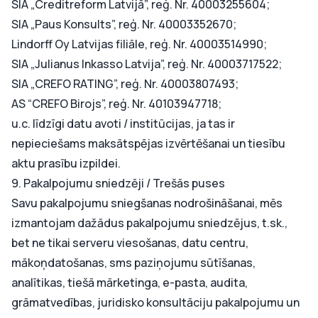
SIA „Creditreform Latvijā”, reģ. Nr. 40003255604;
SIA „Paus Konsults”, reģ. Nr. 40003352670;
Lindorff Oy Latvijas filiāle, reģ. Nr. 40003514990;
SIA „Julianus Inkasso Latvija”, reģ. Nr. 40003717522;
SIA „CREFO RATING”, reģ. Nr. 40003807493;
AS “CREFO Birojs”, reģ. Nr. 40103947718;
u.c. līdzīgi datu avoti / institūcijas, ja tas ir
nepieciešams maksātspējas izvērtēšanai un tiesību
aktu prasību izpildei.
9. Pakalpojumu sniedzēji / Trešās puses
Savu pakalpojumu sniegšanas nodrošināšanai, mēs
izmantojam dažādus pakalpojumu sniedzējus, t.sk.,
bet ne tikai serveru viesošanas, datu centru,
mākoņdatošanas, sms paziņojumu sūtīšanas,
analītikas, tiešā mārketinga, e-pasta, audita,
grāmatvedības, juridisko konsultāciju pakalpojumu un