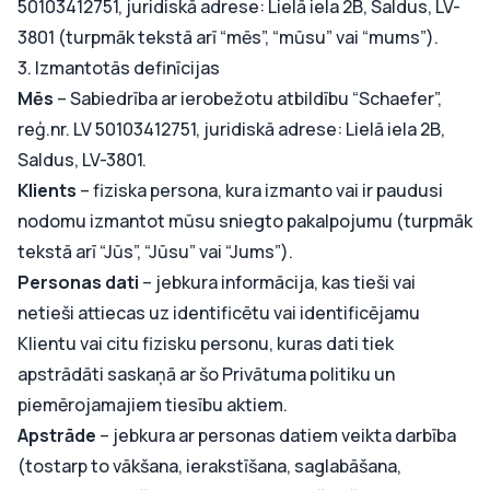
50103412751, juridiskā adrese: Lielā iela 2B, Saldus, LV-
3801 (turpmāk tekstā arī “mēs”, “mūsu” vai “mums”).
3. Izmantotās definīcijas
Mēs
– Sabiedrība ar ierobežotu atbildību “Schaefer”,
reģ.nr. LV 50103412751, juridiskā adrese: Lielā iela 2B,
Saldus, LV-3801.
Klients
– fiziska persona, kura izmanto vai ir paudusi
nodomu izmantot mūsu sniegto pakalpojumu (turpmāk
tekstā arī “Jūs”, “Jūsu” vai “Jums”).
Personas dati
– jebkura informācija, kas tieši vai
netieši attiecas uz identificētu vai identificējamu
Klientu vai citu fizisku personu, kuras dati tiek
apstrādāti saskaņā ar šo Privātuma politiku un
piemērojamajiem tiesību aktiem.
Apstrāde
– jebkura ar personas datiem veikta darbība
(tostarp to vākšana, ierakstīšana, saglabāšana,