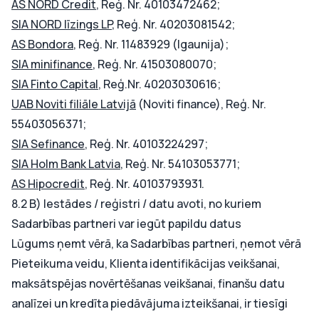
AS NORD Credit
, Reģ. Nr. 40103472462;
SIA NORD līzings LP
, Reģ. Nr. 40203081542;
AS Bondora
, Reģ. Nr. 11483929 (Igaunija);
SIA minifinance
, Reģ. Nr. 41503080070;
SIA Finto Capital
,
Reģ.Nr. 40203030616;
UAB Noviti filiāle Latvijā
(Noviti finance), Reģ. Nr.
55403056371;
SIA Sefinance
, Reģ. Nr. 40103224297;
SIA Holm Bank Latvia
, Reģ. Nr. 54103053771;
AS Hipocredit
, Reģ. Nr. 40103793931.
8.2 B) Iestādes / reģistri / datu avoti, no kuriem
Sadarbības partneri var iegūt papildu datus
Lūgums ņemt vērā, ka Sadarbības partneri, ņemot vērā
Pieteikuma veidu, Klienta identifikācijas veikšanai,
maksātspējas novērtēšanas veikšanai, finanšu datu
analīzei un kredīta piedāvājuma izteikšanai, ir tiesīgi