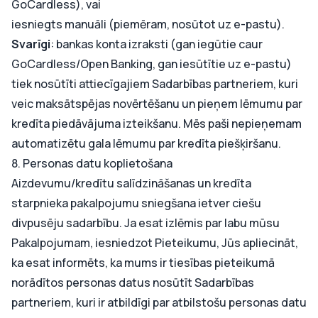
GoCardless), vai
iesniegts manuāli (piemēram, nosūtot uz e-pastu).
Svarīgi
: bankas konta izraksti (gan iegūtie caur
GoCardless/Open Banking, gan iesūtītie uz e-pastu)
tiek nosūtīti attiecīgajiem Sadarbības partneriem, kuri
veic maksātspējas novērtēšanu un pieņem lēmumu par
kredīta piedāvājuma izteikšanu. Mēs paši nepieņemam
automatizētu gala lēmumu par kredīta piešķiršanu.
8. Personas datu koplietošana
Aizdevumu/kredītu salīdzināšanas un kredīta
starpnieka pakalpojumu sniegšana ietver ciešu
divpusēju sadarbību. Ja esat izlēmis par labu mūsu
Pakalpojumam, iesniedzot Pieteikumu, Jūs apliecināt,
ka esat informēts, ka mums ir tiesības pieteikumā
norādītos personas datus nosūtīt Sadarbības
partneriem, kuri ir atbildīgi par atbilstošu personas datu