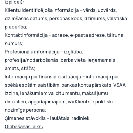
izpildei):
Klientu identificējoša informācija – vārds, uzvārds,
dzimšanas datums, personas kods, dzimums, valstiskā
piederība;
Kontaktinformācija – adrese, e-pasta adrese, tālruņa
numurs;
Profesionāla informācija – izglītība,
profesija/nodarbošanās, darba vieta, ieņemamais
amats, stāžs;
Informācija par finansiālo situāciju – informācija par
spēkā esošām saistībām, bankas konta pārskats, VSAA
izziņa, ienākumiem vai citu mantu, maksājumu
disciplīnu, apgādājamajiem, vai Klients ir politiski
nozīmīga persona;
Ģimenes stāvoklis – laulātais, radinieki.
Glabāšanas laiks: