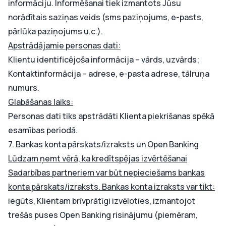
informāciju. Informēšanai tiek izmantots Jūsu
norādītais saziņas veids (sms paziņojums, e-pasts,
pārlūka paziņojums u.c.).
Apstrādājamie personas dati:
Klientu identificējoša informācija – vārds, uzvārds;
Kontaktinformācija – adrese, e-pasta adrese, tālruņa
numurs.
Glabāšanas laiks:
Personas dati tiks apstrādāti Klienta piekrišanas spēkā
esamības periodā.
7. Bankas konta pārskats/izraksts un Open Banking
Lūdzam ņemt vērā, ka kredītspējas izvērtēšanai
Sadarbības partneriem var būt nepieciešams bankas
konta pārskats/izraksts. Bankas konta izraksts var tikt:
iegūts, Klientam brīvprātīgi izvēloties, izmantojot
trešās puses Open Banking risinājumu (piemēram,