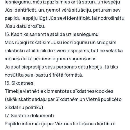
iesniegumu, mēs izpazīsimies ar tā saturu un iespēju
Jūs identificēt, un, ņemot vērā situāciju, paturam sev
papildu iespēju lūgt Jūs sevi identificēt, lai nodrošinātu
Jūsu datu drošību.
15. Kad tiks saņemta atbilde uz iesniegumu
Mēs rūpīgi izskatīsim Jūsu iesniegumu un sniegsim
rakstisku atbildi cik drīz vien iespējams, bet ne vēlāk kā
mēneša laikā pēc iesnieguma saņemšanas.
Ja esat pieprasījis savu personas datu kopiju, tā tiks
nosūtīta pa e-pastu šifrētā formātā.
16. Sīkdatnes
Tīmekļa vietnē tiek izmantotas sīkdatnes/cookies
(sīkāk skatīt sadaļu par
Sīkdatnēm
un Vietnē publicēto
Sīkdatņu politiku).
17. Saistītie dokumenti
Papildu informācija par Vietnes lietošanas kārtību ir