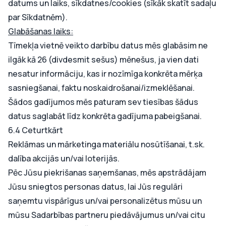
datums un laiks, sīkdatnes/cookies (sīkāk skatīt sadaļu
par Sīkdatnēm).
Glabāšanas laiks:
Tīmekļa vietnē veikto darbību datus mēs glabāsim ne
ilgāk kā 26 (divdesmit sešus) mēnešus, ja vien dati
nesatur informāciju, kas ir nozīmīga konkrēta mērķa
sasniegšanai, faktu noskaidrošanai/izmeklēšanai.
Šādos gadījumos mēs paturam sev tiesības šādus
datus saglabāt līdz konkrēta gadījuma pabeigšanai.
6.4 Ceturtkārt
Reklāmas un mārketinga materiālu nosūtīšanai, t.sk.
dalība akcijās un/vai loterijās.
Pēc Jūsu piekrišanas saņemšanas, mēs apstrādājam
Jūsu sniegtos personas datus, lai Jūs regulāri
saņemtu vispārīgus un/vai personalizētus mūsu un
mūsu Sadarbības partneru piedāvājumus un/vai citu