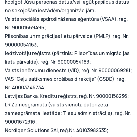
kopīgot Jūsu personas datus/vai iegūt papildus datus
no sekojošām iestādēm/organizācijām:
Valsts sociālās apdrošināšanas aģentūra (VSAA), reģ.
Nr. 90001669496;
Pilsonības un migrācijas lietu pārvalde (PMLP), reģ. Nr.
90000054163;
Iedzīvotāju reģistrs (pārzinis: Pilsonības un migrācijas
lietu pārvalde), reģ. Nr. 90000054163;
Valsts ieņēmumu dienests (VID), reģ. Nr. 90000069281;
VAS “Ceļu satiksmes drošības direkcija” (CSDD), reģ.
Nr. 40003345734;
Latvijas Banka, Kredītu reģistrs, reģ. Nr. 90000158236;
LR Zemesgrāmata (valsts vienotā datorizētā
zemesgrāmata; iestāde: Tiesu administrācija), reģ. Nr.
90001672316;
Nordigen Solutions SAI, reģ.Nr. 40103982535;