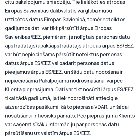
citu pakalpojumu sniedzēju. Tie lielākoties atrodas
Eiropas Savienības dalībvalstīs vai glabā mūsu
uzticētos datus Eiropas Savienībā, tomēr noteiktos
gadījumos dati var tikt pārsūtīti ārpus Eiropas
Savienības/EEZ, piemēram, ja nolīgtais personas datu
apstrādātājs/apakšapstrādātājs atrodas ārpus ES/EEZ,
var būt nepieciešams pārsūtīt noteiktus personas
datus ārpus ES/EEZ vai padarīt personas datus
pieejamus ārpus ES/EEZ, un šādu datu nodošana ir
nepieciešama Pakalpojuma nodrošināšanai vai pēc
Klienta pieprasījuma. Dati var tikt nosūtīti ārpus ES/EEZ
tikai tādā gadījumā, ja tiek nodrošināti attiecīgie
aizsardzības pasākumi, kā to pieprasa VDAR, un šādai
nosūtīšanai ir tiesisks pamats. Pēc pieprasījuma Klients
var saņemt sīkāku informāciju par personas datu
pārsūtīšanu uz valstīm ārpus ES/EEZ.