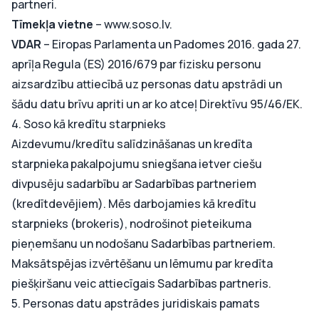
partneri.
Tīmekļa vietne
–
www.soso.lv
.
VDAR
– Eiropas Parlamenta un Padomes 2016. gada 27.
aprīļa Regula (ES) 2016/679 par fizisku personu
aizsardzību attiecībā uz personas datu apstrādi un
šādu datu brīvu apriti un ar ko atceļ Direktīvu 95/46/EK.
4. Soso kā kredītu starpnieks
Aizdevumu/kredītu salīdzināšanas un kredīta
starpnieka pakalpojumu sniegšana ietver ciešu
divpusēju sadarbību ar Sadarbības partneriem
(kredītdevējiem). Mēs darbojamies kā kredītu
starpnieks (brokeris), nodrošinot pieteikuma
pieņemšanu un nodošanu Sadarbības partneriem.
Maksātspējas izvērtēšanu un lēmumu par kredīta
piešķiršanu veic attiecīgais Sadarbības partneris.
5. Personas datu apstrādes juridiskais pamats