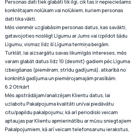
Personas dati tiek glabāti tik ilgi, cik tas ir nepieciešams
konkrētajam nolūkam vai nolūkiem, kuriem personas
dati tika vākti.
Mēs vienmēr uzglabāsim personas datus, kas savākti,
gatavojoties noslēgt Līgumu ar Jums vai izpildot šādu
Līgumu, vismaz līdz šī Līguma termiņa beigām.
Turklāt, lai aizsargātu savas likumīgās intereses, mēs
varam glabāt datus līdz 10 (desmit) gadiem pēc Līguma
izbeigšanas (piemēram, strīdu gadījumā), atkarībā no
konkrētā gadījuma un piemērojamajām prasībām.
6.2 Otrkārt
Mēs apstrādājam/analizējam Klientu datus, lai
uzlabotu Pakalpojuma kvalitāti un/vai piedāvātu
citu/papildu pakalpojumu; kā arī periodiski veicam
aptaujas par Klientu apmierinātību ar mūsu sniegtajiem
Pakalpojumiem, kā arī veicam telefonsarunu ierakstus,