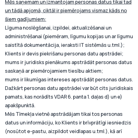
Mēs saņemam un izmantojam personas datus tikai tad
un tādā apjomā, ciktāl ir piemērojams vismaz kāds no
šiem gadījumiem:
Līguma noslēgšanai, izpildei, aktualizēšanai un
administrēšanai (piemēram, līgumu kopijas un ar līgumu
saistītā dokumentācija, ieraksti IT sistēmās u.tml.);
Klients ir devis piekrišanu personas datu apstrādei;
mums ir juridisks pienākums apstrādāt personas datus
saskaņā ar piemērojamiem tiesību aktiem;
mums ir likumīgas intereses apstrādāt personas datus.
Dažkārt personas datu apstrādei var būt cits juridiskais
pamats, kas norādīts VDAR 6. panta 1. daļas d) un e)
apakšpunktā.
Mēs Tīmekļa vietnē apstrādājam tikai tos personas
datus un informāciju, ko Klients ir brīvprātīgi iesniedzis
(nosūtot e-pastu, aizpildot veidlapas u.tml.), kā arī