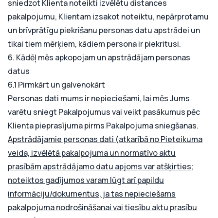
sniedzot Klienta noteikti izvēlētu distances
pakalpojumu, Klientam izsakot noteiktu, nepārprotamu
un brīvprātīgu piekrišanu personas datu apstrādei un
tikai tiem mērķiem, kādiem persona ir piekritusi.
6. Kādēļ mēs apkopojam un apstrādājam personas
datus
6.1 Pirmkārt un galvenokārt
Personas dati mums ir nepieciešami, lai mēs Jums
varētu sniegt Pakalpojumus vai veikt pasākumus pēc
Klienta pieprasījuma pirms Pakalpojuma sniegšanas.
Apstrādājamie personas dati (atkarībā no Pieteikuma
veida, izvēlētā pakalpojuma un normatīvo aktu
prasībām apstrādājamo datu apjoms var atšķirties;
noteiktos gadījumos varam lūgt arī papildu
informāciju/dokumentus, ja tas nepieciešams
pakalpojuma nodrošināšanai vai tiesību aktu prasību