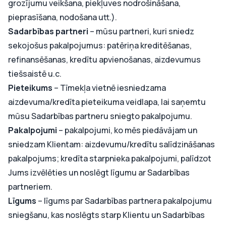
grozījumu veikšana, piekļuves nodrošināšana,
pieprasīšana, nodošana utt.).
Sadarbības partneri
– mūsu partneri, kuri sniedz
sekojošus pakalpojumus: patēriņa kreditēšanas,
refinansēšanas, kredītu apvienošanas, aizdevumus
tiešsaistē u.c.
Pieteikums
– Tīmekļa vietnē iesniedzama
aizdevuma/kredīta pieteikuma veidlapa, lai saņemtu
mūsu Sadarbības partneru sniegto pakalpojumu.
Pakalpojumi
– pakalpojumi, ko mēs piedāvājam un
sniedzam Klientam: aizdevumu/kredītu salīdzināšanas
pakalpojums; kredīta starpnieka pakalpojumi, palīdzot
Jums izvēlēties un noslēgt līgumu ar Sadarbības
partneriem.
Līgums
– līgums par Sadarbības partnera pakalpojumu
sniegšanu, kas noslēgts starp Klientu un Sadarbības