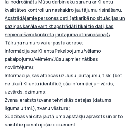
lai nodrošinātu Mūsu darbinieku sarunu ar Klientu
kvalitātes kontroli un neskaidro jautājumu risināšanu.
Apstrādājamie personas dati (atkarībā no situācijas un
saziņas kanāla var tikt apstrādāti tikai tie dati, kas
nepieciešami konkrētā jautājuma atrisināšanai):
Tālruņa numurs vai e-pasta adrese;
Informācija par Klienta Pakalpojumu/vēlamo
pakalpojumu/vēlmēm/Jūsu apmierinātības
novērtējumu;
Informācija, kas attiecas uz Jūsu jautājumu, t.sk. (bet
ne tikai) Klientu identificējoša informācija – vārds,
uzvārds, dzimums;
Zvana ieraksts/zvana tehniskās detaļas (datums,
ilgums u.tml.), zvanu vēsture;
Sūdzības vai cita jautājuma apstākļu apraksts un ar to
saistītie pamatojošie dokumenti.