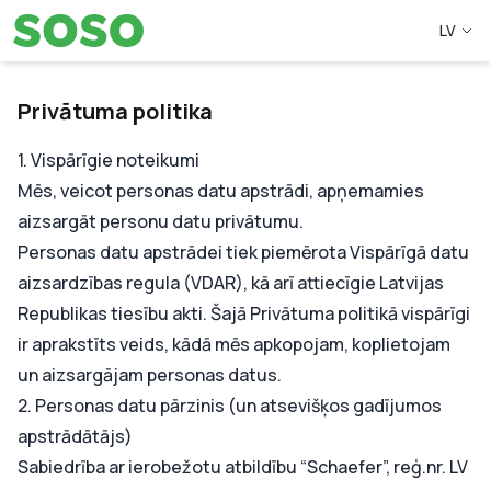
LV
Privātuma politika
1. Vispārīgie noteikumi
Mēs, veicot personas datu apstrādi, apņemamies
aizsargāt personu datu privātumu.
Personas datu apstrādei tiek piemērota Vispārīgā datu
aizsardzības regula (VDAR), kā arī attiecīgie Latvijas
Republikas tiesību akti. Šajā Privātuma politikā vispārīgi
ir aprakstīts veids, kādā mēs apkopojam, koplietojam
un aizsargājam personas datus.
2. Personas datu pārzinis (un atsevišķos gadījumos
apstrādātājs)
Sabiedrība ar ierobežotu atbildību “Schaefer”, reģ.nr. LV