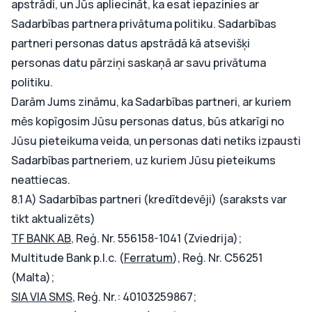
apstrādi, un Jūs apliecināt, ka esat iepazinies ar
Sadarbības partnera privātuma politiku. Sadarbības
partneri personas datus apstrādā kā atsevišķi
personas datu pārziņi saskaņā ar savu privātuma
politiku.
Darām Jums zināmu, ka Sadarbības partneri, ar kuriem
mēs kopīgosim Jūsu personas datus, būs atkarīgi no
Jūsu pieteikuma veida, un personas dati netiks izpausti
Sadarbības partneriem, uz kuriem Jūsu pieteikums
neattiecas.
8.1 A) Sadarbības partneri (kredītdevēji) (saraksts var
tikt aktualizēts)
TF BANK AB
, Reģ. Nr. 556158-1041 (Zviedrija);
Multitude Bank p.l.c. (
Ferratum
), Reģ. Nr. C56251
(Malta);
SIA VIA SMS
, Reģ. Nr.: 40103259867;