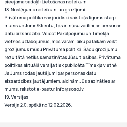
pieejama sadaļā:
Lietošanas noteikumi
18. Noslēguma noteikumi un grozījumi
Privātuma politika nav juridiski saistošs līgums starp
mums un Jums/Klientu; tās ir mūsu vadlīnijas personas
datu aizsardzībā. Veicot Pakalpojumu un Tīmekļa
vietnes uzlabojumus, mēs varam laiku pa laikam veikt
grozījumus mūsu Privātuma politikā. Šādu grozījumu
rezultātā netiks samazinātas Jūsu tiesības. Privātuma
politikas aktuālā versija tiek publicēta Tīmekļa vietnē.
Ja Jums rodas jautājumi par personas datu
aizsardzības jautājumiem, aicinām Jūs sazināties ar
mums, rakstot e-pastu:
info@soso.lv
.
19. Versijas
Versija 2.0. spēkā no 12.02.2026.