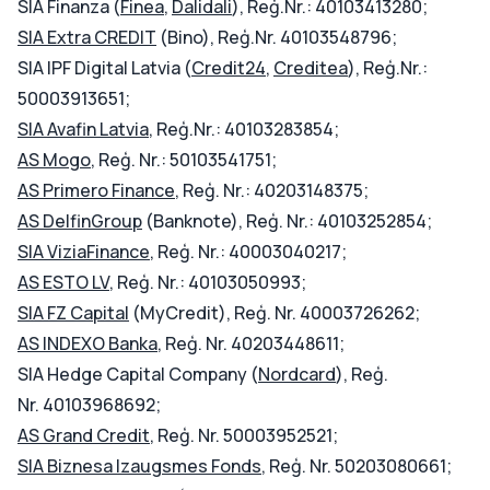
SIA Finanza (
Finea
,
Dalidali
), Reģ.Nr.: 40103413280;
SIA Extra CREDIT
(Bino), Reģ.Nr. 40103548796;
SIA IPF Digital Latvia (
Credit24
,
Creditea
), Reģ.Nr.:
50003913651;
SIA Avafin Latvia
, Reģ.Nr.: 40103283854;
AS Mogo
, Reģ. Nr.: 50103541751;
AS Primero Finance
, Reģ. Nr.: 40203148375;
AS DelfinGroup
(Banknote), Reģ. Nr.: 40103252854;
SIA ViziaFinance
, Reģ. Nr.: 40003040217;
AS ESTO LV
, Reģ. Nr.: 40103050993;
SIA FZ Capital
(MyCredit), Reģ. Nr. 40003726262;
AS INDEXO Banka
, Reģ. Nr. 40203448611;
SIA Hedge Capital Company (
Nordcard
), Reģ.
Nr. 40103968692;
AS Grand Credit
, Reģ. Nr. 50003952521;
SIA Biznesa Izaugsmes Fonds
, Reģ. Nr. 50203080661;