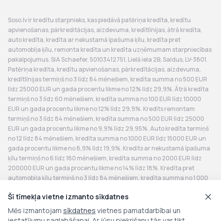
Soso.lv ir kredītu starpnieks, kas piedāvā patēriņa kredīta, kredītu
apvienošanas, pārkreditācijas, aizdevuma, kredītlīnijas, ātrā kredīta,
auto kredīta, kredīta ar nekustamā īpašuma ķīlu, kredīta pret
automobiļa ķīlu, remonta kredīta un kredīta uzņēmumam starpniecības
pakalpojumus. SIA Schaefer, 50103412751, Lielā iela 2B, Saldus, LV-3801.
Patēriņa kredīta, kredītu apvienošanas, pārkredītācijas, aizdevuma,
kredītlīnijas termiņš no 3 līdz 84 mēnešiem, kredīta summa no 500 EUR
līdz 25000 EUR un gada procentu likme no 12% līdz 29,9%. Ātrā kredīta
termiņš no 3 līdz 60 mēnešiem, kredīta summa no 100 EUR līdz 10000
EUR un gada procentu likme no 12% līdz 29,9%. Kredīts remontam
termiņš no 3 līdz 84 mēnešiem, kredīta summa no 500 EUR līdz 25000
EUR un gada procentu likme no 9,9% līdz 29,95%. Auto kredīta termiņš
no 12 līdz 84 mēnešiem, kredīta summa no 1000 EUR līdz 15000 EUR un
gada procentu likme no 8,9% līdz 19,9%. Kredīts ar nekustamā īpašuma
ķīlu termiņš no 6 līdz 180 mēnešiem, kredīta summa no 2000 EUR līdz
200000 EUR un gada procentu likme no 14% līdz 18%. Kredīta pret
automobiļa ķīlu termiņš no 3 līdz 84 mēnešiem, kredīta summa no 1 000
EUR līdz 25 000 EUR un gada procentu likme no 18% līdz 33%. Kredīta
Šī tīmekļa vietne izmanto sīkdatnes
uzņēmumam termiņš no 12 līdz 36 mēnešiem, kredīta summa no 3000
EUR līdz 200 000 EUR un gada procentu likme no 14% līdz 19%.
Mēs izmantojam
sīkdatnes
vietnes pamatdarbībai un
Reprezentatīvais piemērs: summa 4200 EUR, termiņš 72 mēneši, līguma
iestatījumu saglabāšanai. Ar jūsu piekrišanu tās var tikt