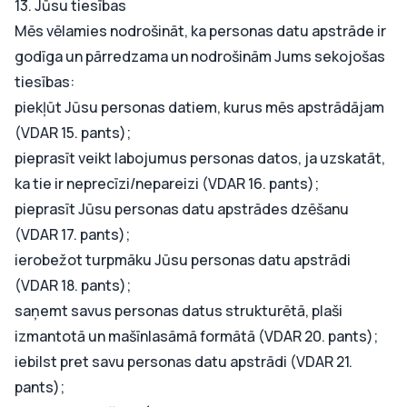
13. Jūsu tiesības
Mēs vēlamies nodrošināt, ka personas datu apstrāde ir
godīga un pārredzama un nodrošinām Jums sekojošas
tiesības:
piekļūt Jūsu personas datiem, kurus mēs apstrādājam
(VDAR 15. pants);
pieprasīt veikt labojumus personas datos, ja uzskatāt,
ka tie ir neprecīzi/nepareizi (VDAR 16. pants);
pieprasīt Jūsu personas datu apstrādes dzēšanu
(VDAR 17. pants);
ierobežot turpmāku Jūsu personas datu apstrādi
(VDAR 18. pants);
saņemt savus personas datus strukturētā, plaši
izmantotā un mašīnlasāmā formātā (VDAR 20. pants);
iebilst pret savu personas datu apstrādi (VDAR 21.
pants);