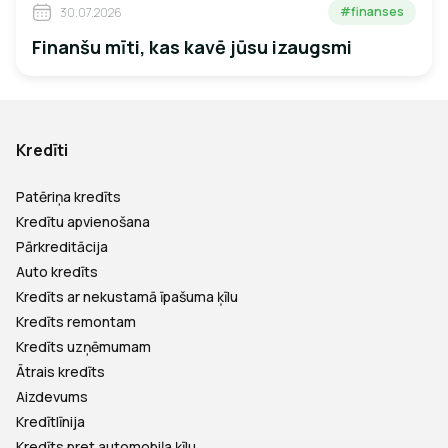
#finanses
30.07.2026
Finanšu mīti, kas kavē jūsu izaugsmi
Kredīti
Patēriņa kredīts
Kredītu apvienošana
Pārkreditācija
Auto kredīts
Kredīts ar nekustamā īpašuma ķīlu
Kredīts remontam
Kredīts uzņēmumam
Ātrais kredīts
Aizdevums
Kredītlīnija
Kredīts pret automobiļa ķīlu