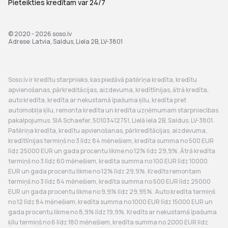
Pieteikties kredītam var 24/7
© 2020 - 2026
soso.lv
Adrese: Latvia, Saldus, Liela 2B, LV-3801
Soso.lv ir kredītu starpnieks, kas piedāvā patēriņa kredīta, kredītu
apvienošanas, pārkreditācijas, aizdevuma, kredītlīnijas, ātrā kredīta,
auto kredīta, kredīta ar nekustamā īpašuma ķīlu, kredīta pret
automobiļa ķīlu, remonta kredīta un kredīta uzņēmumam starpniecības
pakalpojumus. SIA Schaefer, 50103412751, Lielā iela 2B, Saldus, LV-3801.
Patēriņa kredīta, kredītu apvienošanas, pārkredītācijas, aizdevuma,
kredītlīnijas termiņš no 3 līdz 84 mēnešiem, kredīta summa no 500 EUR
līdz 25000 EUR un gada procentu likme no 12% līdz 29,9%. Ātrā kredīta
termiņš no 3 līdz 60 mēnešiem, kredīta summa no 100 EUR līdz 10000
EUR un gada procentu likme no 12% līdz 29,9%. Kredīts remontam
termiņš no 3 līdz 84 mēnešiem, kredīta summa no 500 EUR līdz 25000
EUR un gada procentu likme no 9,9% līdz 29,95%. Auto kredīta termiņš
no 12 līdz 84 mēnešiem, kredīta summa no 1000 EUR līdz 15000 EUR un
gada procentu likme no 8,9% līdz 19,9%. Kredīts ar nekustamā īpašuma
ķīlu termiņš no 6 līdz 180 mēnešiem, kredīta summa no 2000 EUR līdz