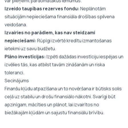
var pieņemt pārdomātākus lēmumus.
Izveido taupības rezerves fondu:
Neplānotām
situācijām nepieciešama finansiāla drošības spilvena
veidošana.
Izvairies no parādiem, kas nav steidzami
nepieciešami:
Rūpīgi izvērtē kredītu izmantošanas
ietekmi uz savu budžetu.
Plāno investīcijas:
Izpēti dažādas investīciju iespējas un
izvēlies tās, kas atbilst tavām zināšanām un riska
toleranci.
Secinājums
Finanšu kļūdu atpazīšana un to novēršana ir būtisks solis
ceļā uz stabilu un drošu finansiālo nākotni. Svarīgi būt
apzinīgam, mācīties un plānot, lai izvairītos no
biežākajām kļūdām un sajustu finansiālu brīvību.