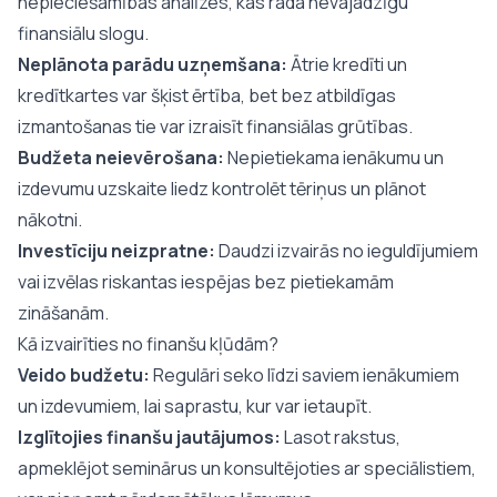
nepieciešamības analīzes, kas rada nevajadzīgu
finansiālu slogu.
Neplānota parādu uzņemšana:
Ātrie kredīti un
kredītkartes var šķist ērtība, bet bez atbildīgas
izmantošanas tie var izraisīt finansiālas grūtības.
Budžeta neievērošana:
Nepietiekama ienākumu un
izdevumu uzskaite liedz kontrolēt tēriņus un plānot
nākotni.
Investīciju neizpratne:
Daudzi izvairās no ieguldījumiem
vai izvēlas riskantas iespējas bez pietiekamām
zināšanām.
Kā izvairīties no finanšu kļūdām?
Veido budžetu:
Regulāri seko līdzi saviem ienākumiem
un izdevumiem, lai saprastu, kur var ietaupīt.
Izglītojies finanšu jautājumos:
Lasot rakstus,
apmeklējot seminārus un konsultējoties ar speciālistiem,