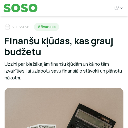
LV
#finanses
21.05.2026
Finanšu kļūdas, kas grauj
budžetu
Uzzini par biežākajām finanšu kļūdām un kā no tām
izvairīties, lai uzlabotu savu finansiālo stāvokli un plānotu
nākotni.