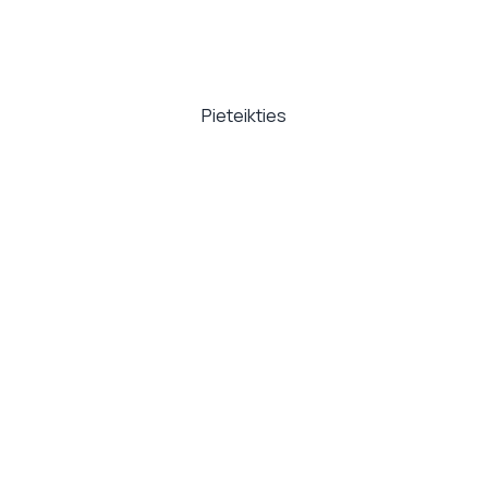
Kredīts internetā līdz
25 000 €
jau
šodien!
Pieteikties