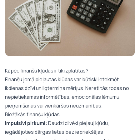
Kāpēc finanšu kļūdas ir tik izplatītas?
Finanšu jomā pieļautas kļūdas var būtiski ietekmēt
ikdienas dzīvi un ilgtermiņa mērķus. Nereti tās rodas no
nepietiekamas informētības, emocionālas lēmumu
pieņemšanas vai vienkāršas neuzmanības.
Biežākās finanšu kļūdas
Impulsīvi pirkumi:
Daudzi cilvēki pieļauj kļūdu,
iegādājoties dārgas lietas bez iepriekšējas