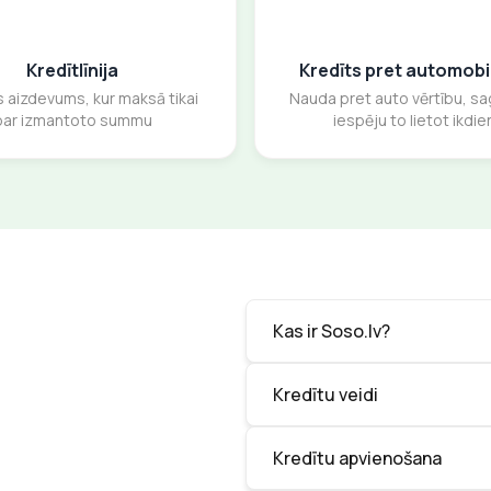
Kredītlīnija
Kredīts pret automobiļ
s aizdevums, kur maksā tikai
Nauda pret auto vērtību, sa
par izmantoto summu
iespēju to lietot ikdie
Kas ir Soso.lv?
Kredītu veidi
Kredītu apvienošana