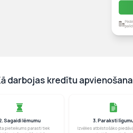
Pēdē
palīd
ā darbojas kredītu apvienošan
2. Sagaidi lēmumu
3. Paraksti līgum
ta pieteikums parasti tiek
Izvēlies atbilstošāko piedā