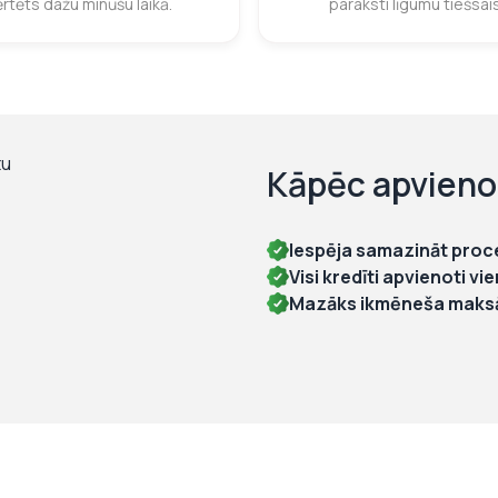
ērtēts dažu minūšu laikā.
paraksti līgumu tiešsai
Kāpēc apvieno
Iespēja samazināt proce
Visi kredīti apvienoti v
Mazāks ikmēneša maks