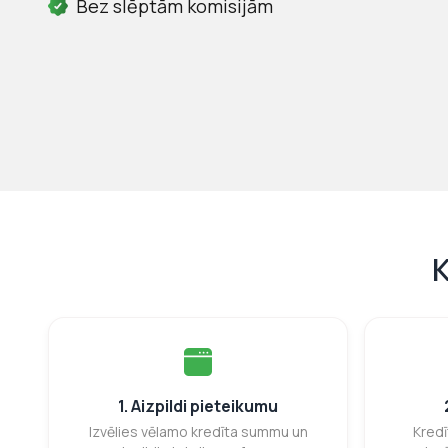
Bez slēptām komisijām
K
1. Aizpildi pieteikumu
Izvēlies vēlamo kredīta summu un
Kredī