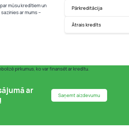
m par mūsu kredītiem un
Pārkreditācija
i sazinies ar mums –
Ātrais kredīts
sājumā ar
Saņemt aizdevumu
!