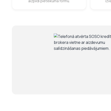
aizpildi pieteikuma formu.
izv