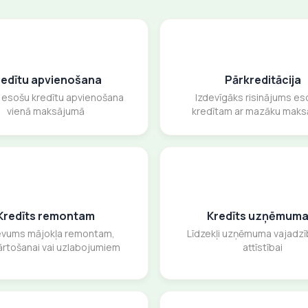
redītu apvienošana
Pārkreditācija
u esošu kredītu apvienošana
Izdevīgāks risinājums e
vienā maksājumā
kredītam ar mazāku mak
Kredīts remontam
Kredīts uzņēmum
evums mājokļa remontam,
Līdzekļi uzņēmuma vajadz
ārtošanai vai uzlabojumiem
attīstībai