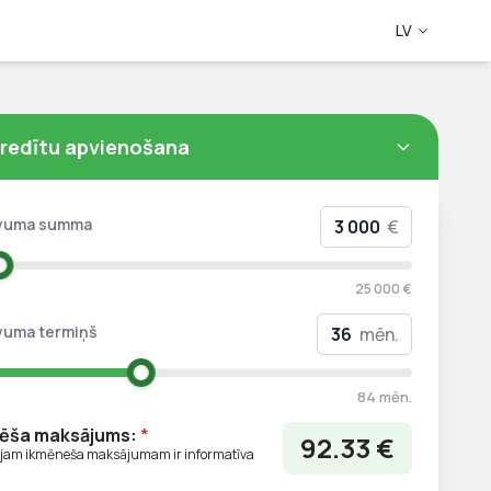
LV
redītu apvienošana
vuma summa
€
25 000 €
vuma termiņš
mēn.
84 mēn.
ēša maksājums:
*
92.33
€
ajam ikmēneša maksājumam ir informatīva