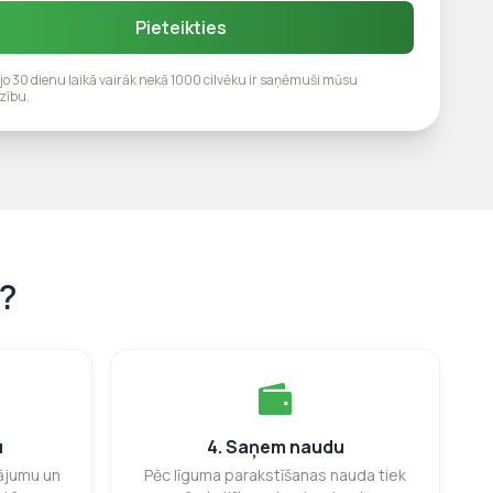
Pieteikties
jo 30 dienu laikā vairāk nekā 1000 cilvēku ir saņēmuši mūsu
zību.
a?
u
4. Saņem naudu
vājumu un
Pēc līguma parakstīšanas nauda tiek