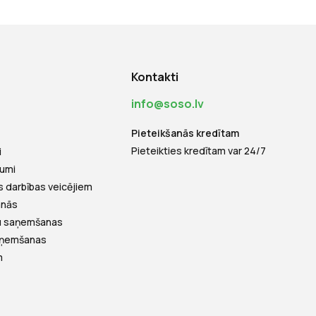
Kontakti
info@soso.lv
Pieteikšanās kredītam
Pieteikties kredītam var 24/7
i
jumi
s darbības veicējiem
anās
tu saņemšanas
saņemšanas
m