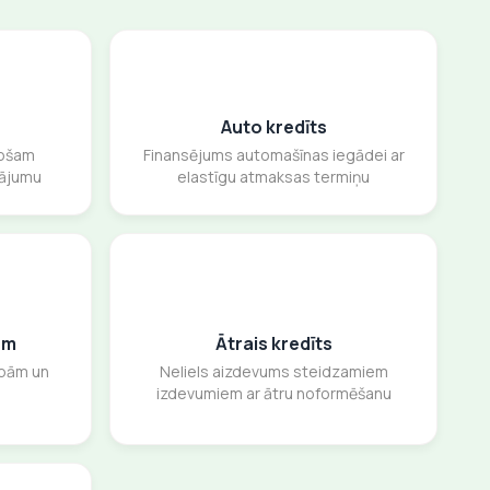
Auto kredīts
sošam
Finansējums automašīnas iegādei ar
sājumu
elastīgu atmaksas termiņu
am
Ātrais kredīts
ībām un
Neliels aizdevums steidzamiem
izdevumiem ar ātru noformēšanu