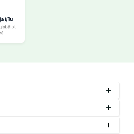
a ķīlu
glabājot
nā