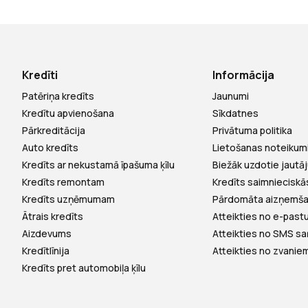
Kredīti
Informācija
Patēriņa kredīts
Jaunumi
Kredītu apvienošana
Sīkdatnes
Pārkreditācija
Privātuma politika
Auto kredīts
Lietošanas noteikum
Kredīts ar nekustamā īpašuma ķīlu
Biežāk uzdotie jautā
Kredīts remontam
Kredīts saimnieciskā
Kredīts uzņēmumam
Pārdomāta aizņemš
Ātrais kredīts
Atteikties no e-pas
Aizdevums
Atteikties no SMS 
Kredītlīnija
Atteikties no zvanie
Kredīts pret automobiļa ķīlu