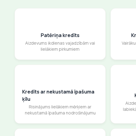
Patēriņa kredīts
K
Aizdevums ikdienas vajadzībām vai
Vairāk
lielākiem pirkumiem
Kredīts ar nekustamā īpašuma
ķīlu
Aizd
Risinājums lielākiem mērķiem ar
labiek
nekustamā īpašuma nodrošinājumu