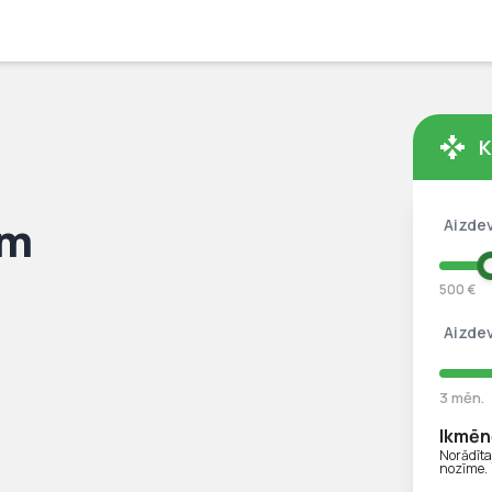
K
ām
Aizde
500 €
Aizde
3 mēn.
Ikmēn
Norādīt
nozīme.