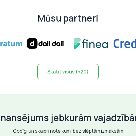
Mūsu partneri
Skatīt visus (+20)
inansējums jebkurām vajadzīb
Godīgi un skaidri noteikumi bez slēptām izmaksām