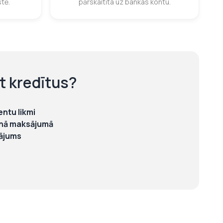
stē.
pārskaitīta uz bankas kontu.
t kredītus?
ntu likmi
ienā maksājumā
ājums