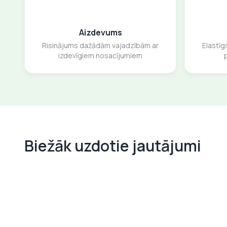
Aizdevums
Risinājums dažādām vajadzībām ar
Elastīg
izdevīgiem nosacījumiem
Biežāk uzdotie jautājumi