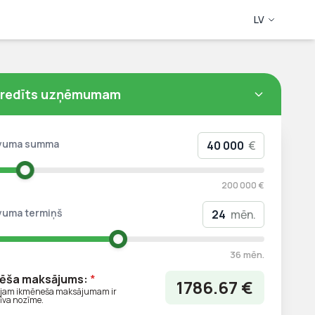
LV
redīts uzņēmumam
vuma summa
€
200 000 €
vuma termiņš
mēn.
36 mēn.
ēša maksājums:
*
1786.67
€
ajam ikmēneša maksājumam ir
īva nozīme.