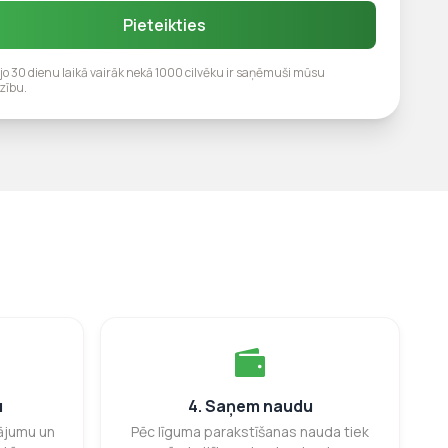
Pieteikties
jo 30 dienu laikā vairāk nekā 1000 cilvēku ir saņēmuši mūsu
zību.
u
4. Saņem naudu
vājumu un
Pēc līguma parakstīšanas nauda tiek