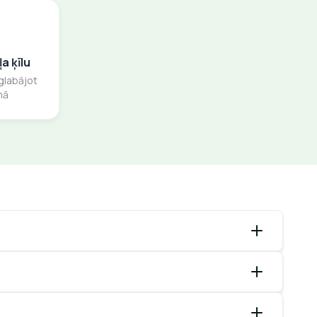
a ķīlu
glabājot
nā