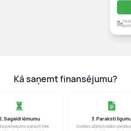
Pēdē
palīd
Kā saņemt finansējumu?
2. Sagaidi lēmumu
3. Paraksti līgum
ta pieteikums parasti tiek
Izvēlies atbilstošāko piedā