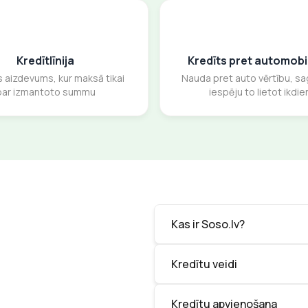
Kredītlīnija
Kredīts pret automobiļ
s aizdevums, kur maksā tikai
Nauda pret auto vērtību, sa
par izmantoto summu
iespēju to lietot ikdie
Kas ir Soso.lv?
Kredītu veidi
Kredītu apvienošana