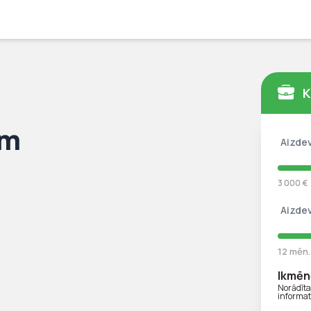
K
ām
Aizde
3 000 €
Aizde
12 mēn.
Ikmēn
Norādīt
informat