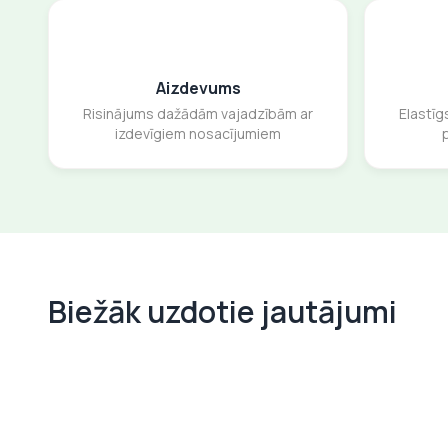
Aizdevums
Risinājums dažādām vajadzībām ar
Elastīg
izdevīgiem nosacījumiem
Biežāk uzdotie jautājumi