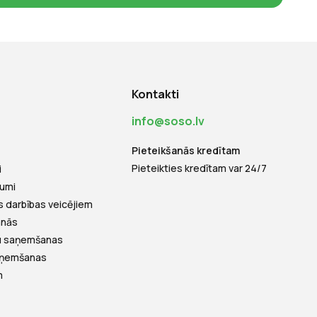
Kontakti
info@soso.lv
Pieteikšanās kredītam
Pieteikties kredītam var 24/7
i
jumi
s darbības veicējiem
anās
tu saņemšanas
saņemšanas
m