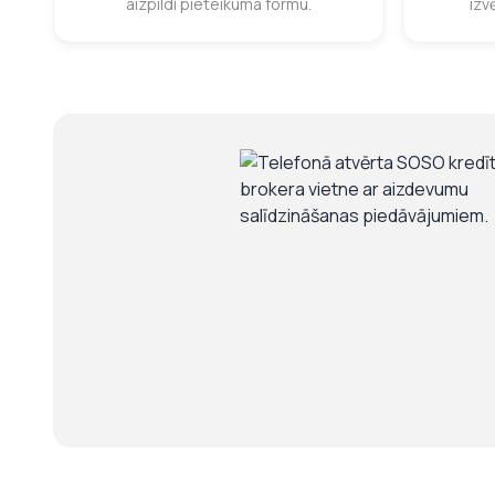
aizpildi pieteikuma formu.
izv