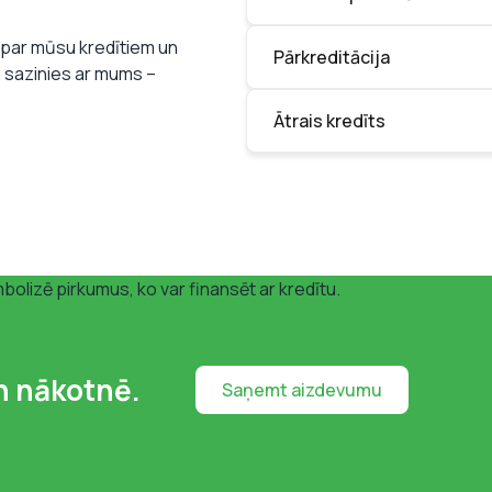
m par mūsu kredītiem un
Pārkreditācija
i sazinies ar mums –
Ātrais kredīts
n nākotnē.
Saņemt aizdevumu