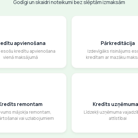
Godīgi un skaidri noteikumi bez slēptām izmaksām
redītu apvienošana
Pārkreditācija
u esošu kredītu apvienošana
Izdevīgāks risinājums e
vienā maksājumā
kredītam ar mazāku mak
Kredīts remontam
Kredīts uzņēmum
evums mājokļa remontam,
Līdzekļi uzņēmuma vajadz
ārtošanai vai uzlabojumiem
attīstībai