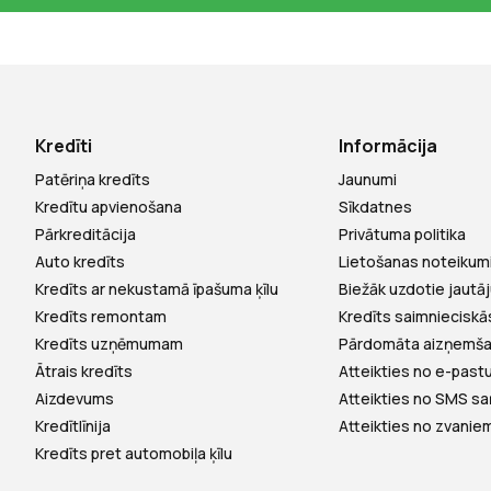
Kredīti
Informācija
Patēriņa kredīts
Jaunumi
Kredītu apvienošana
Sīkdatnes
Pārkreditācija
Privātuma politika
Auto kredīts
Lietošanas noteikum
Kredīts ar nekustamā īpašuma ķīlu
Biežāk uzdotie jautā
Kredīts remontam
Kredīts saimnieciskā
Kredīts uzņēmumam
Pārdomāta aizņemš
Ātrais kredīts
Atteikties no e-pas
Aizdevums
Atteikties no SMS 
Kredītlīnija
Atteikties no zvanie
Kredīts pret automobiļa ķīlu