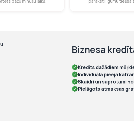
ērtēts dažu minūšu laikā.
paraksti līgumu tiešsai
Biznesa kredīt
Kredīts dažādiem mēŗk
Individuāla pieeja ka
Skaidri un saprotami no
Pielāgots atmaksas gra