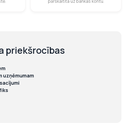
stē.
pārskaitīta uz bankas kontu.
a priekšrocības
iem
tram uzņēmumam
sacījumi
fiks