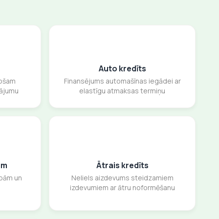
Auto kredīts
sošam
Finansējums automašīnas iegādei ar
sājumu
elastīgu atmaksas termiņu
am
Ātrais kredīts
ībām un
Neliels aizdevums steidzamiem
izdevumiem ar ātru noformēšanu