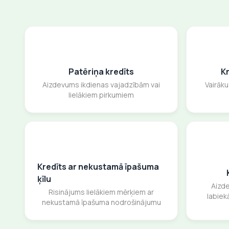
Patēriņa kredīts
K
Aizdevums ikdienas vajadzībām vai
Vairāk
lielākiem pirkumiem
Kredīts ar nekustamā īpašuma
ķīlu
Aizd
Risinājums lielākiem mērķiem ar
labiek
nekustamā īpašuma nodrošinājumu